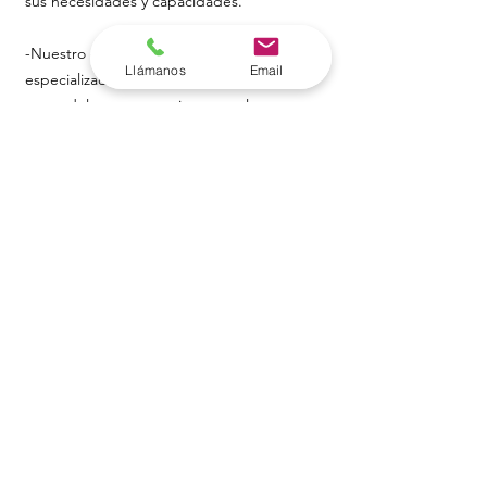
sus necesidades y capacidades.
-Nuestro enfoque incluye servicios
Llámanos
Email
especializados tanto para menores como
para adultos que requieren tutela,
entendiendo y respetando las diferencias
en sus necesidades específicas.
-Producimos informes detallados que
reflejan los hallazgos de nuestras
evaluaciones, proporcionando una base
sólida para las decisiones judiciales y
extrajudiciales relacionadas con la tutela.